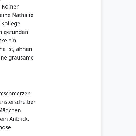
 Kölner
leine Nathalie
 Kollege
in gefunden
tke ein
he ist, ahnen
 eine grausame
armschmerzen
ensterscheiben
 Mädchen
ein Anblick,
nose.