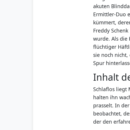
akuten Blindda
Ermittler-Duo e
kümmert, deren
Freddy Schenk
wurde. Als die
flüchtiger Häft
sie noch nicht
Spur hinterlas
Inhalt d
Schlaflos lieg
halten ihn wa
prasselt. In d
beobachtet, de
der den erfahr