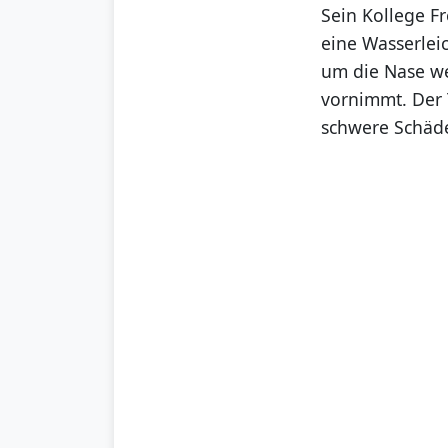
Sein Kollege F
eine Wasserlei
um die Nase w
vornimmt. Der 
schwere Schäde