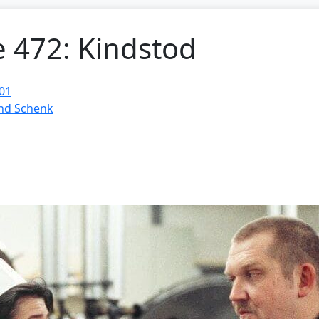
e 472: Kindstod
01
und Schenk