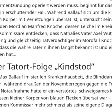
rmentzündung operiert werden muss, beginnt für das
in erschütternder Fall. Während Ballauf sich um die k
 Körper mit Verletzungen übersät ist, untersucht sein
 den Mord an Manfred Knoche, dessen Leiche im Rhe
 Kommissare entdecken, dass Nathalies Vater Axel Wut
ling und gleichzeitig Tatverdächtiger im Mordfall Knoc
, dass die wahre Täterin ihnen längst bekannt ist und
sen hat…
er Tatort-Folge „Kindstod“
t Max Ballauf im sterilen Krankenhausbett, die Blindd
ch, während draußen der Novemberregen gegen die F
er Notaufnahme hatte er ein verstörtes, schweigsames
ssen kleiner Körper von blauen Flecken übersät war – 
enen Kommissar mehr schmerzt als seine eigene Diag