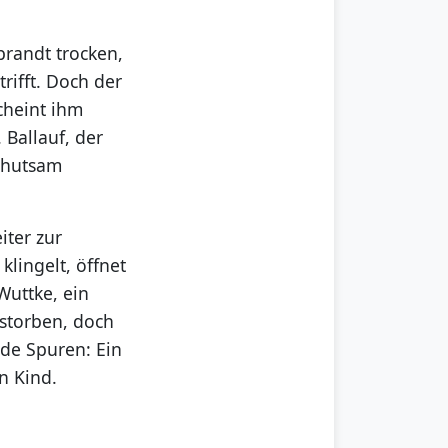
brandt trocken,
rifft. Doch der
cheint ihm
 Ballauf, der
behutsam
ter zur
lingelt, öffnet
Wuttke, ein
estorben, doch
de Spuren: Ein
n Kind.