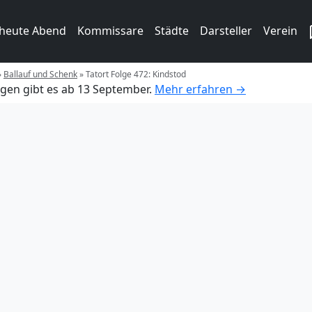
 heute Abend
Kommissare
Städte
Darsteller
Verein
»
Ballauf und Schenk
»
Tatort Folge 472: Kindstod
gen gibt es ab 13 September.
Mehr erfahren →