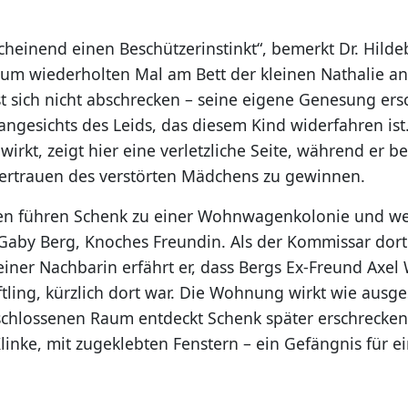
cheinend einen Beschützerinstinkt“, bemerkt Dr. Hilde
 zum wiederholten Mal am Bett der kleinen Nathalie ant
t sich nicht abschrecken – seine eigene Genesung ers
ngesichts des Leids, das diesem Kind widerfahren ist.
wirkt, zeigt hier eine verletzliche Seite, während er 
Vertrauen des verstörten Mädchens zu gewinnen.
en führen Schenk zu einer Wohnwagenkolonie und wei
by Berg, Knoches Freundin. Als der Kommissar dort k
iner Nachbarin erfährt er, dass Bergs Ex-Freund Axel 
tling, kürzlich dort war. Die Wohnung wirkt wie ausg
chlossenen Raum entdeckt Schenk später erschrecken
inke, mit zugeklebten Fenstern – ein Gefängnis für ei