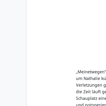
„Meinetwegen“,
um Nathalie k
Verletzungen g
die Zeit läuft
Schauplatz ein
und notoperie