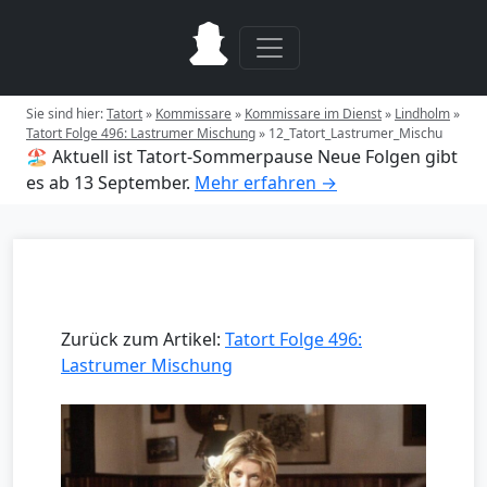
Sie sind hier:
Tatort
»
Kommissare
»
Kommissare im Dienst
»
Lindholm
»
Tatort Folge 496: Lastrumer Mischung
»
12_Tatort_Lastrumer_Mischu
🏖️ Aktuell ist Tatort-Sommerpause
Neue Folgen gibt
es ab 13 September.
Mehr erfahren →
Zurück zum Artikel:
Tatort Folge 496:
Lastrumer Mischung