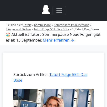
Sie sind hier:
Tatort
»
Kommissare
»
Kommissare im Ruhestand
»
Sänger und Dellwo
»
Tatort Folge 552: Das Böse
»
1_Tatort_Das_Boese
🏖️ Aktuell ist Tatort-Sommerpause
Neue Folgen gibt
es ab 13 September.
Mehr erfahren →
Zurück zum Artikel:
Tatort Folge 552: Das
Böse