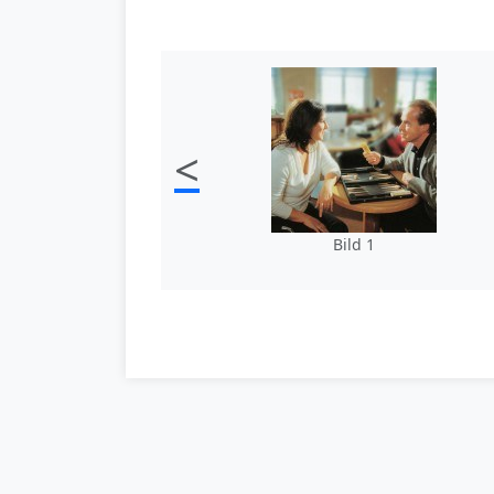
<
Bild 1