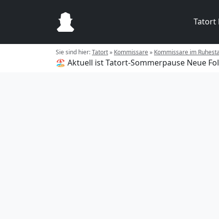
Tatort
Sie sind hier:
Tatort
»
Kommissare
»
Kommissare im Ruhest
🏖️ Aktuell ist Tatort-Sommerpause
Neue Fol