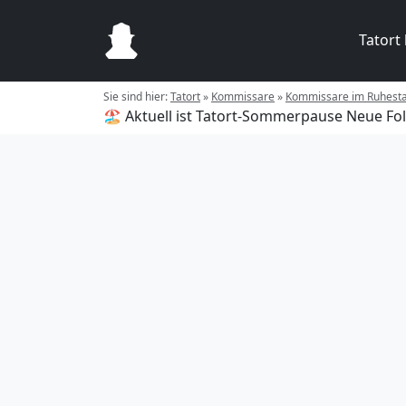
Tatort
Sie sind hier:
Tatort
»
Kommissare
»
Kommissare im Ruhest
🏖️ Aktuell ist Tatort-Sommerpause
Neue Fol