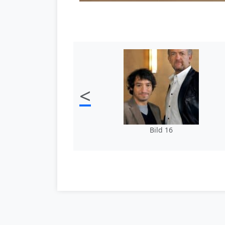
<
Bild 16