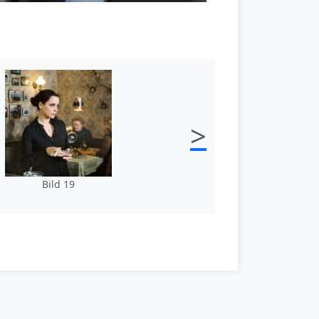
>
Bild 19