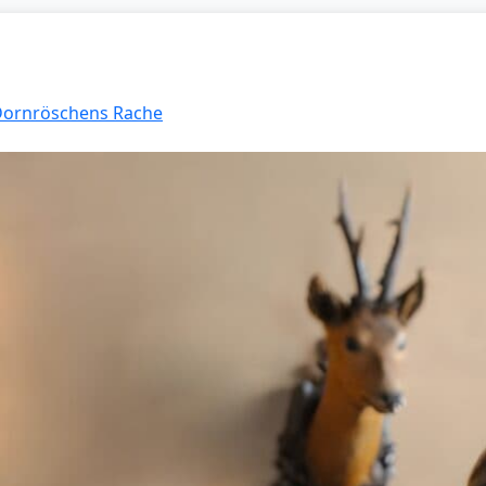
 Dornröschens Rache