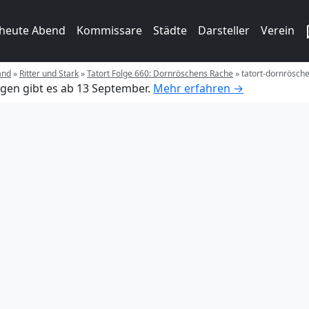
 heute Abend
Kommissare
Städte
Darsteller
Verein
and
»
Ritter und Stark
»
Tatort Folge 660: Dornröschens Rache
»
tatort-dornrösch
gen gibt es ab 13 September.
Mehr erfahren →