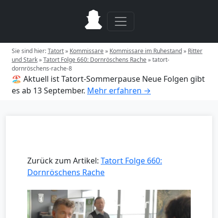
Sie sind hier:
Tatort
»
Kommissare
»
Kommissare im Ruhestand
»
Ritter
und Stark
»
Tatort Folge 660: Dornröschens Rache
»
tatort-
dornröschens-rache-8
🏖️ Aktuell ist Tatort-Sommerpause
Neue Folgen gibt
es ab 13 September.
Mehr erfahren →
Zurück zum Artikel:
Tatort Folge 660:
Dornröschens Rache