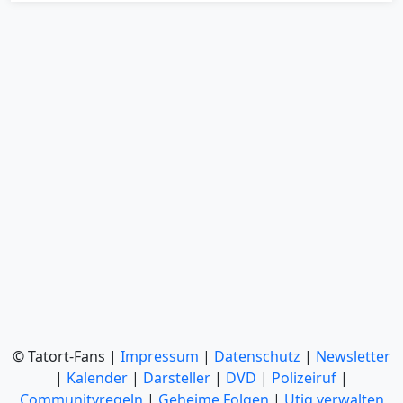
© Tatort-Fans |
Impressum
|
Datenschutz
|
Newsletter
|
Kalender
|
Darsteller
|
DVD
|
Polizeiruf
|
Communityregeln
|
Geheime Folgen
|
Utiq verwalten