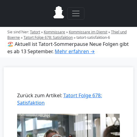
Sie sind hier:
Tatort
»
Kommissare
»
Kommissare im Dienst
»
Thiel und
Boerne
»
Tatort Folge 678: Satisfaktion
»
tatort-satisfaktion-6
🏖️ Aktuell ist Tatort-Sommerpause
Neue Folgen gibt
es ab 13 September.
Mehr erfahren →
Zurück zum Artikel:
Tatort Folge 678:
Satisfaktion