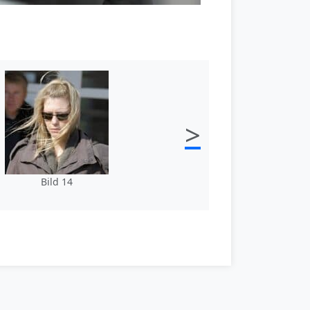
>
Bild 14