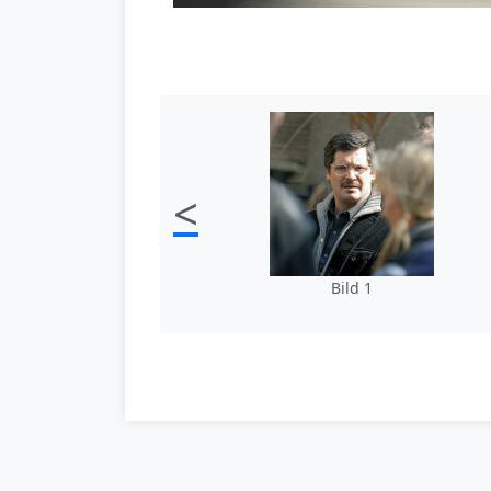
<
Bild 1