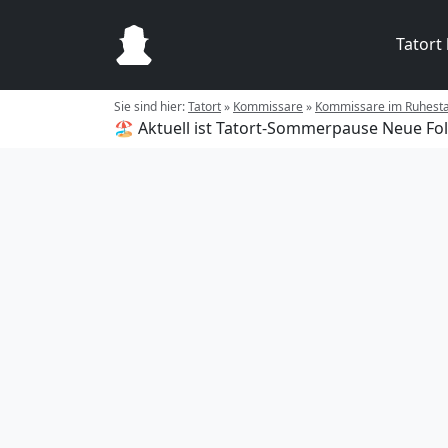
Tatort
Sie sind hier:
Tatort
»
Kommissare
»
Kommissare im Ruhest
🏖️ Aktuell ist Tatort-Sommerpause
Neue Fol