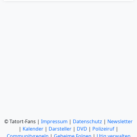
© Tatort-Fans |
Impressum
|
Datenschutz
|
Newsletter
|
Kalender
|
Darsteller
|
DVD
|
Polizeiruf
|
Communityregeln
|
Geheime Folgen
|
Utiq verwalten