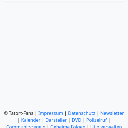
© Tatort-Fans |
Impressum
|
Datenschutz
|
Newsletter
|
Kalender
|
Darsteller
|
DVD
|
Polizeiruf
|
Communityregeln
|
Geheime Folgen
|
Utiq verwalten