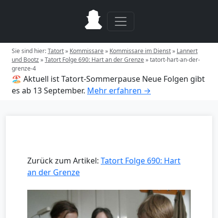
Sie sind hier:
Tatort
»
Kommissare
»
Kommissare im Dienst
»
Lannert
und Bootz
»
Tatort Folge 690: Hart an der Grenze
»
tatort-hart-an-der-
grenze-4
🏖️ Aktuell ist Tatort-Sommerpause
Neue Folgen gibt
es ab 13 September.
Mehr erfahren →
Zurück zum Artikel:
Tatort Folge 690: Hart
an der Grenze