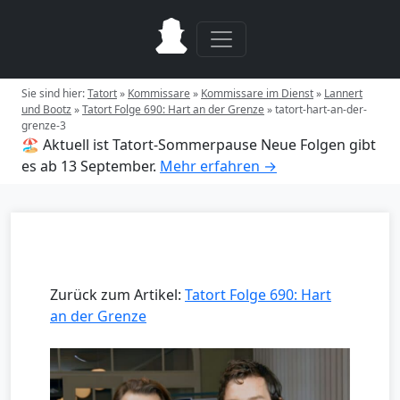
Sie sind hier:
Tatort
»
Kommissare
»
Kommissare im Dienst
»
Lannert
und Bootz
»
Tatort Folge 690: Hart an der Grenze
»
tatort-hart-an-der-
grenze-3
🏖️ Aktuell ist Tatort-Sommerpause
Neue Folgen gibt
es ab 13 September.
Mehr erfahren →
Zurück zum Artikel:
Tatort Folge 690: Hart
an der Grenze