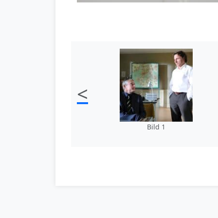
<
Bild 1