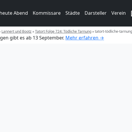
 heute Abend
Kommissare
Städte
Darsteller
Verein
»
Lannert und Bootz
»
Tatort Folge 724: Tödliche Tarnung
»
tatort-tödliche-tarnun
gen gibt es ab 13 September.
Mehr erfahren →