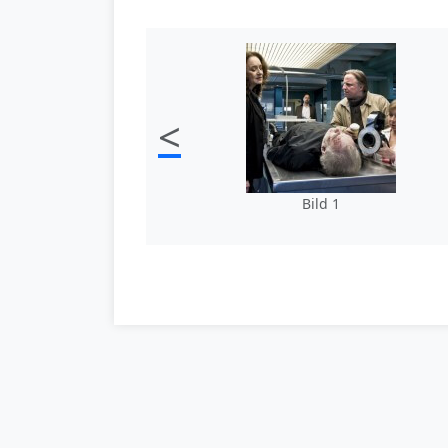
<
Bild 1