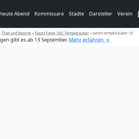
 heute Abend
Kommissare
Städte
Darsteller
Verein
»
Thiel und Boerne
»
Tatort Folge 745: Tempelräuber
»
tatort-tempelräuber-16
gen gibt es ab 13 September.
Mehr erfahren →