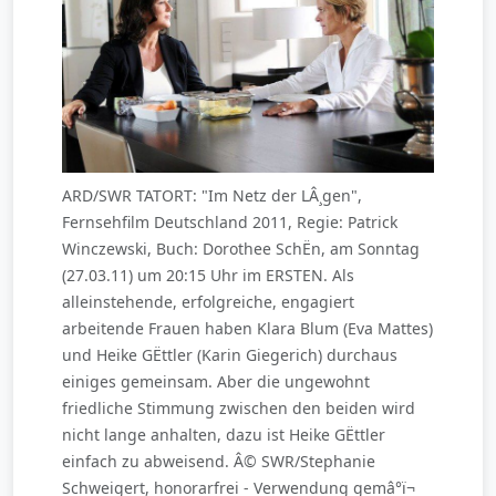
ARD/SWR TATORT: "Im Netz der LÂ¸gen",
Fernsehfilm Deutschland 2011, Regie: Patrick
Winczewski, Buch: Dorothee SchËn, am Sonntag
(27.03.11) um 20:15 Uhr im ERSTEN. Als
alleinstehende, erfolgreiche, engagiert
arbeitende Frauen haben Klara Blum (Eva Mattes)
und Heike GËttler (Karin Giegerich) durchaus
einiges gemeinsam. Aber die ungewohnt
friedliche Stimmung zwischen den beiden wird
nicht lange anhalten, dazu ist Heike GËttler
einfach zu abweisend. Â© SWR/Stephanie
Schweigert, honorarfrei - Verwendung gemâ°ï¬