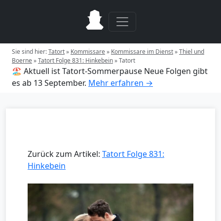
Sie sind hier:
Tatort
»
Kommissare
»
Kommissare im Dienst
»
Thiel und
Boerne
»
Tatort Folge 831: Hinkebein
»
Tatort
🏖️ Aktuell ist Tatort-Sommerpause
Neue Folgen gibt
es ab 13 September.
Mehr erfahren →
Zurück zum Artikel:
Tatort Folge 831:
Hinkebein