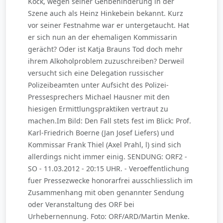
Kock, wegen seiner Gehbehinderung in der
Szene auch als Heinz Hinkebein bekannt. Kurz
vor seiner Festnahme war er untergetaucht. Hat
er sich nun an der ehemaligen Kommissarin
gerächt? Oder ist Katja Brauns Tod doch mehr
ihrem Alkoholproblem zuzuschreiben? Derweil
versucht sich eine Delegation russischer
Polizeibeamten unter Aufsicht des Polizei-
Pressesprechers Michael Hausner mit den
hiesigen Ermittlungspraktiken vertraut zu
machen.Im Bild: Den Fall stets fest im Blick: Prof.
Karl-Friedrich Boerne (Jan Josef Liefers) und
Kommissar Frank Thiel (Axel Prahl, l) sind sich
allerdings nicht immer einig. SENDUNG: ORF2 -
SO - 11.03.2012 - 20:15 UHR. - Veroeffentlichung
fuer Pressezwecke honorarfrei ausschliesslich im
Zusammenhang mit oben genannter Sendung
oder Veranstaltung des ORF bei
Urhebernennung. Foto: ORF/ARD/Martin Menke.