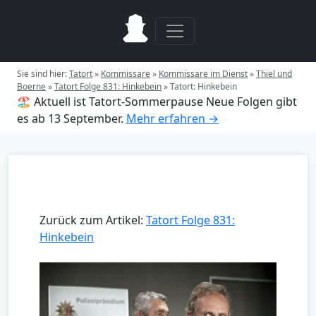
Sie sind hier:
Tatort
»
Kommissare
»
Kommissare im Dienst
»
Thiel und
Boerne
»
Tatort Folge 831: Hinkebein
»
Tatort: Hinkebein
🏖️ Aktuell ist Tatort-Sommerpause
Neue Folgen gibt
es ab 13 September.
Mehr erfahren →
Zurück zum Artikel:
Tatort Folge 831:
Hinkebein