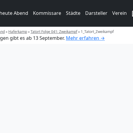
 heute Abend
Kommissare
Städte
Darsteller
Verein
and
»
Haferkamp
»
Tatort Folge 041: Zweikampf
»
1_Tatort_Zweikampf
gen gibt es ab 13 September.
Mehr erfahren →