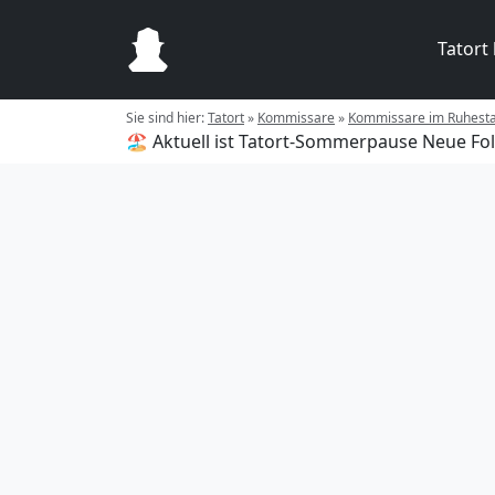
Tatort
Sie sind hier:
Tatort
»
Kommissare
»
Kommissare im Ruhest
🏖️ Aktuell ist Tatort-Sommerpause
Neue Fol