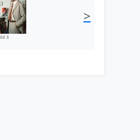
>
ild 3