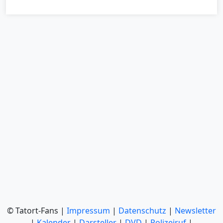
© Tatort-Fans |
Impressum
|
Datenschutz
|
Newsletter
|
Kalender
|
Darsteller
|
DVD
|
Polizeiruf
|