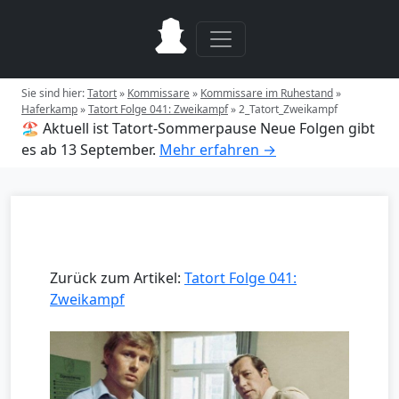
Sie sind hier:
Tatort
»
Kommissare
»
Kommissare im Ruhestand
»
Haferkamp
»
Tatort Folge 041: Zweikampf
»
2_Tatort_Zweikampf
🏖️ Aktuell ist Tatort-Sommerpause
Neue Folgen gibt
es ab 13 September.
Mehr erfahren →
Zurück zum Artikel:
Tatort Folge 041:
Zweikampf