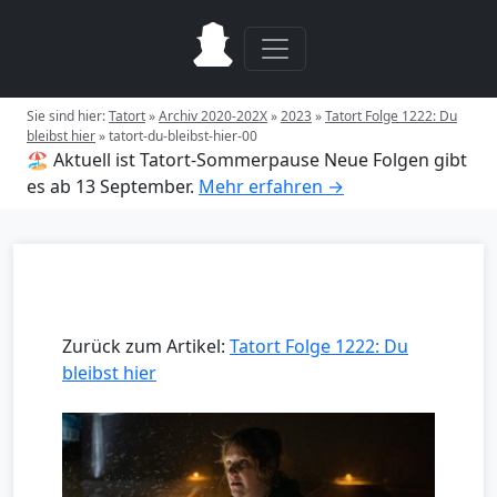
Sie sind hier:
Tatort
»
Archiv 2020-202X
»
2023
»
Tatort Folge 1222: Du
bleibst hier
»
tatort-du-bleibst-hier-00
🏖️ Aktuell ist Tatort-Sommerpause
Neue Folgen gibt
es ab 13 September.
Mehr erfahren →
Zurück zum Artikel:
Tatort Folge 1222: Du
bleibst hier