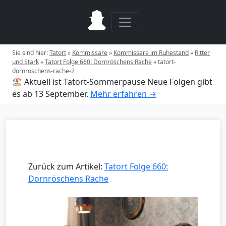
Sie sind hier:
Tatort
»
Kommissare
»
Kommissare im Ruhestand
»
Ritter
und Stark
»
Tatort Folge 660: Dornröschens Rache
»
tatort-
dornröschens-rache-2
🏖️ Aktuell ist Tatort-Sommerpause
Neue Folgen gibt
es ab 13 September.
Mehr erfahren →
Zurück zum Artikel:
Tatort Folge 660:
Dornröschens Rache