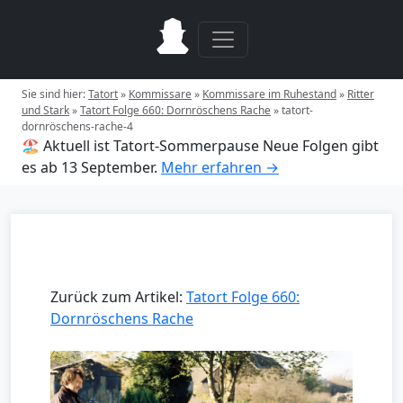
Sie sind hier:
Tatort
»
Kommissare
»
Kommissare im Ruhestand
»
Ritter
und Stark
»
Tatort Folge 660: Dornröschens Rache
»
tatort-
dornröschens-rache-4
🏖️ Aktuell ist Tatort-Sommerpause
Neue Folgen gibt
es ab 13 September.
Mehr erfahren →
Zurück zum Artikel:
Tatort Folge 660:
Dornröschens Rache