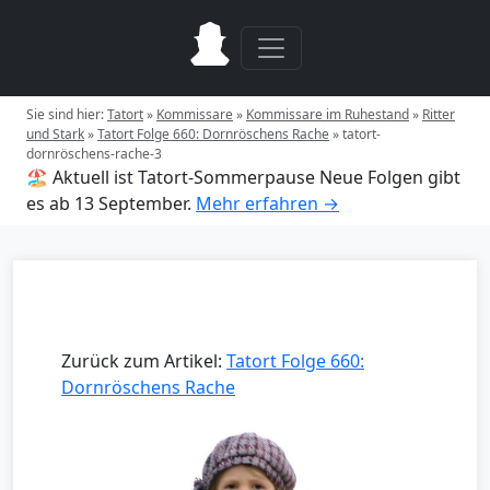
Sie sind hier:
Tatort
»
Kommissare
»
Kommissare im Ruhestand
»
Ritter
und Stark
»
Tatort Folge 660: Dornröschens Rache
»
tatort-
dornröschens-rache-3
🏖️ Aktuell ist Tatort-Sommerpause
Neue Folgen gibt
es ab 13 September.
Mehr erfahren →
Zurück zum Artikel:
Tatort Folge 660:
Dornröschens Rache