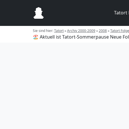
Tatort
Sie sind hier:
Tatort
»
Archiv 2000-2009
»
2008
»
Tatort Folg
🏖️ Aktuell ist Tatort-Sommerpause
Neue Fol