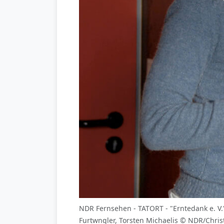
NDR Fernsehen - TATORT - "Erntedank e. V."
Furtwngler, Torsten Michaelis © NDR/Chri