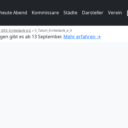
 heute Abend
Kommissare
Städte
Darsteller
Verein
e 693: Erntedank e.V.
»
5_Tatort_Erntedank_e_V
gen gibt es ab 13 September.
Mehr erfahren →