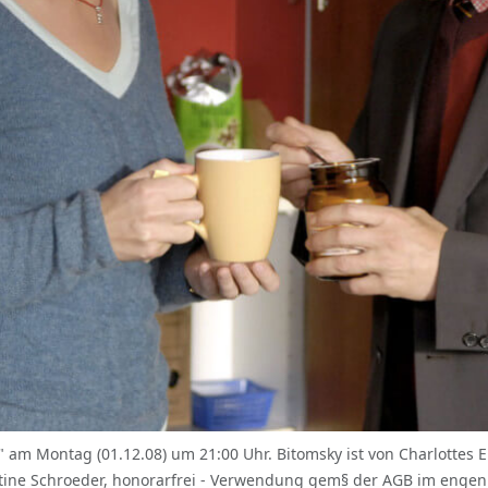
 am Montag (01.12.08) um 21:00 Uhr. Bitomsky ist von Charlottes E
stine Schroeder, honorarfrei - Verwendung gem§ der AGB im engen 