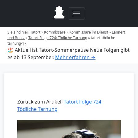
Sie sind hier:
Tatort
»
Kommissare
»
Kommissare im Dienst
»
Lannert
und Bootz
»
Tatort Folge 724: Tödliche Tarnung
»
tatort-tödliche-
tarnung-17
🏖️ Aktuell ist Tatort-Sommerpause
Neue Folgen gibt
es ab 13 September.
Mehr erfahren →
Zurück zum Artikel:
Tatort Folge 724:
Tödliche Tarnung