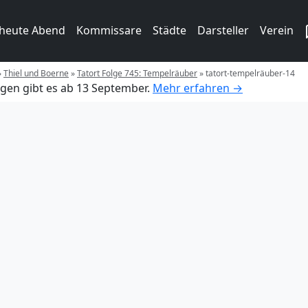
 heute Abend
Kommissare
Städte
Darsteller
Verein
»
Thiel und Boerne
»
Tatort Folge 745: Tempelräuber
»
tatort-tempelräuber-14
gen gibt es ab 13 September.
Mehr erfahren →