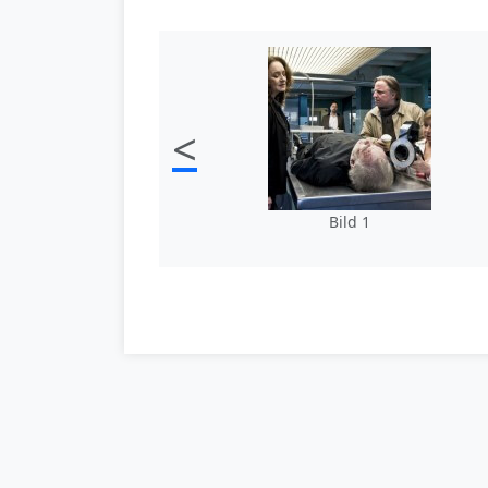
<
Bild 1