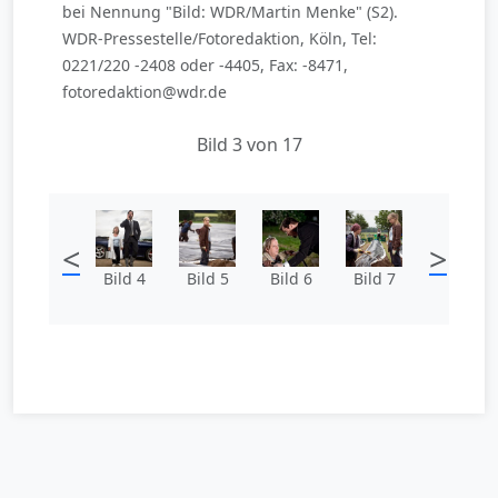
bei Nennung "Bild: WDR/Martin Menke" (S2).
WDR-Pressestelle/Fotoredaktion, Köln, Tel:
0221/220 -2408 oder -4405, Fax: -8471,
fotoredaktion@wdr.de
Bild 3 von 17
<
>
Bild 4
Bild 5
Bild 6
Bild 7