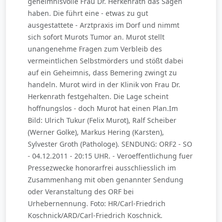
geheimnisvolle Frau Dr. Herkenrath das Sagen
haben. Die führt eine - etwas zu gut
ausgestattete - Arztpraxis im Dorf und nimmt
sich sofort Murots Tumor an. Murot stellt
unangenehme Fragen zum Verbleib des
vermeintlichen Selbstmörders und stößt dabei
auf ein Geheimnis, dass Bemering zwingt zu
handeln. Murot wird in der Klinik von Frau Dr.
Herkenrath festgehalten. Die Lage scheint
hoffnungslos - doch Murot hat einen Plan.Im
Bild: Ulrich Tukur (Felix Murot), Ralf Scheiber
(Werner Golke), Markus Hering (Karsten),
Sylvester Groth (Pathologe). SENDUNG: ORF2 - SO
- 04.12.2011 - 20:15 UHR. - Veroeffentlichung fuer
Pressezwecke honorarfrei ausschliesslich im
Zusammenhang mit oben genannter Sendung
oder Veranstaltung des ORF bei
Urhebernennung. Foto: HR/Carl-Friedrich
Koschnick/ARD/Carl-Friedrich Koschnick.