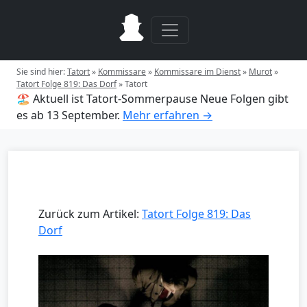
Sie sind hier:
Tatort
»
Kommissare
»
Kommissare im Dienst
»
Murot
»
Tatort Folge 819: Das Dorf
»
Tatort
🏖️ Aktuell ist Tatort-Sommerpause
Neue Folgen gibt
es ab 13 September.
Mehr erfahren →
Zurück zum Artikel:
Tatort Folge 819: Das
Dorf