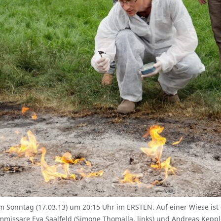
Sonntag (17.03.13) um 20:15 Uhr im ERSTEN. Auf einer Wiese ist
issare Eva Saalfeld (Simone Thomalla, links) und Andreas Kepple