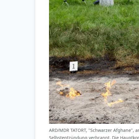
ARD/MDR TATORT, "Schwarzer Afghane", am 
Selbstentzündung verbrannt. Die Hauptkomm