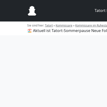
Tatort
Sie sind hier:
Tatort
»
Kommissare
»
Kommissare im Ruhest
🏖️ Aktuell ist Tatort-Sommerpause
Neue Fol