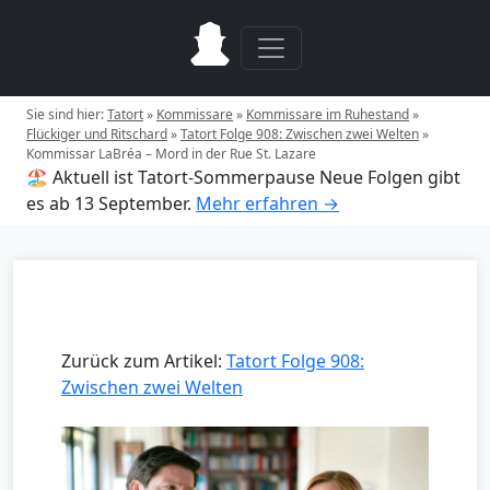
Sie sind hier:
Tatort
»
Kommissare
»
Kommissare im Ruhestand
»
Flückiger und Ritschard
»
Tatort Folge 908: Zwischen zwei Welten
»
Kommissar LaBréa – Mord in der Rue St. Lazare
🏖️ Aktuell ist Tatort-Sommerpause
Neue Folgen gibt
es ab 13 September.
Mehr erfahren →
Zurück zum Artikel:
Tatort Folge 908:
Zwischen zwei Welten