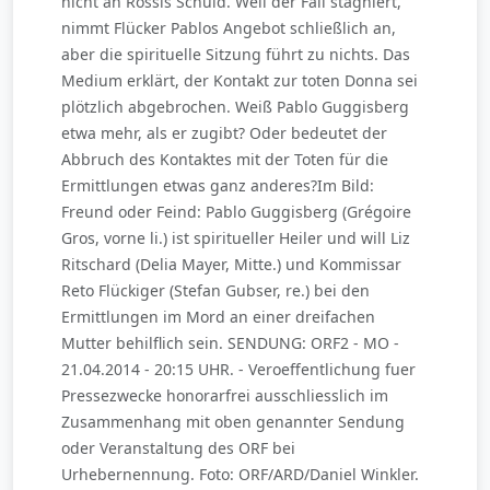
nicht an Rossis Schuld. Weil der Fall stagniert,
nimmt Flücker Pablos Angebot schließlich an,
aber die spirituelle Sitzung führt zu nichts. Das
Medium erklärt, der Kontakt zur toten Donna sei
plötzlich abgebrochen. Weiß Pablo Guggisberg
etwa mehr, als er zugibt? Oder bedeutet der
Abbruch des Kontaktes mit der Toten für die
Ermittlungen etwas ganz anderes?Im Bild:
Freund oder Feind: Pablo Guggisberg (Grégoire
Gros, vorne li.) ist spiritueller Heiler und will Liz
Ritschard (Delia Mayer, Mitte.) und Kommissar
Reto Flückiger (Stefan Gubser, re.) bei den
Ermittlungen im Mord an einer dreifachen
Mutter behilflich sein. SENDUNG: ORF2 - MO -
21.04.2014 - 20:15 UHR. - Veroeffentlichung fuer
Pressezwecke honorarfrei ausschliesslich im
Zusammenhang mit oben genannter Sendung
oder Veranstaltung des ORF bei
Urhebernennung. Foto: ORF/ARD/Daniel Winkler.