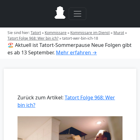
Sie sind hier:
Tatort
»
Kommissare
»
Kommissare im Dienst
»
Murot
»
Tatort Folge 968: Wer bin ich?
»
tatort-wer-bin-ich-18
🏖️ Aktuell ist Tatort-Sommerpause
Neue Folgen gibt
es ab 13 September.
Mehr erfahren →
Zurück zum Artikel:
Tatort Folge 968: Wer
bin ich?