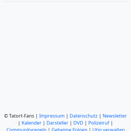
© Tatort-Fans |
Impressum
|
Datenschutz
|
Newsletter
|
Kalender
|
Darsteller
|
DVD
|
Polizeiruf
|
Communityregeln
|
Geheime Folgen
|
Utiq verwalten