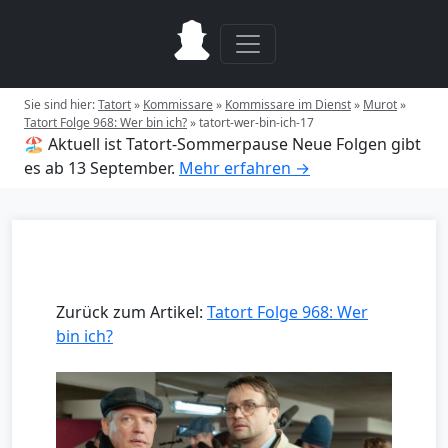
Sie sind hier:
Tatort
»
Kommissare
»
Kommissare im Dienst
»
Murot
»
Tatort Folge 968: Wer bin ich?
»
tatort-wer-bin-ich-17
🏖️ Aktuell ist Tatort-Sommerpause
Neue Folgen gibt
es ab 13 September.
Mehr erfahren →
Zurück zum Artikel:
Tatort Folge 968: Wer
bin ich?