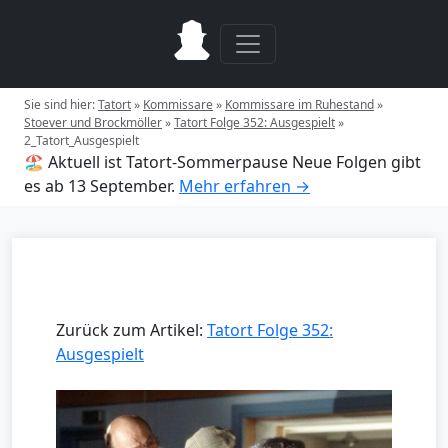
Sie sind hier:
Tatort
»
Kommissare
»
Kommissare im Ruhestand
»
Stoever und Brockmöller
»
Tatort Folge 352: Ausgespielt
»
2_Tatort_Ausgespielt
🏖️ Aktuell ist Tatort-Sommerpause
Neue Folgen gibt
es ab 13 September.
Mehr erfahren →
Zurück zum Artikel:
Tatort Folge 352:
Ausgespielt