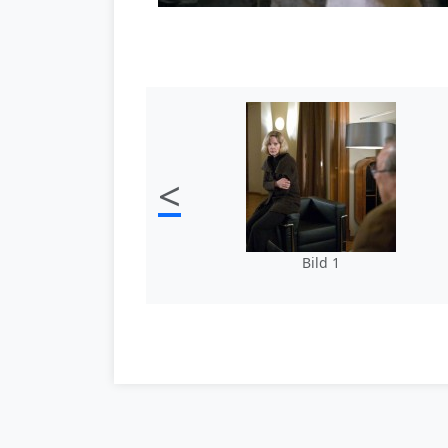
<
Bild 1