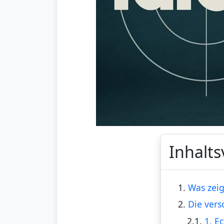
Inhalts
1.
Was zeig
2.
Die vers
2.1.
1. E