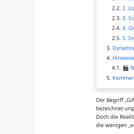
2.2.
2. L
2.3.
3. S
2.4.
4. Q
2.5.
5. I
3.
Dynamis
4.
Hinweise
4.1.
🎬 N
5.
Kommen
Der Begriff „Gi
bezeichnet urs
Doch die Realit
die wenigen „e