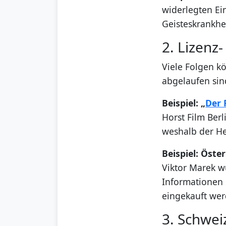
widerlegten Ein
Geisteskrankhe
2. Lizenz
Viele Folgen k
abgelaufen sin
Beispiel: „
Der 
Horst Film Berl
weshalb der H
Beispiel: Öste
Viktor Marek w
Informationen 
eingekauft wer
3. Schwei