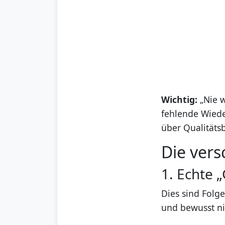
Wichtig:
„Nie w
fehlende Wiede
über Qualitäts
Die ver
1. Echte 
Dies sind Folg
und bewusst ni