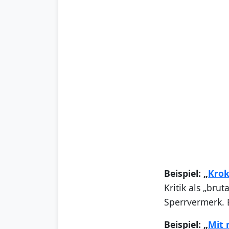
Beispiel: „
Krok
Kritik als „bru
Sperrvermerk. E
Beispiel: „
Mit 