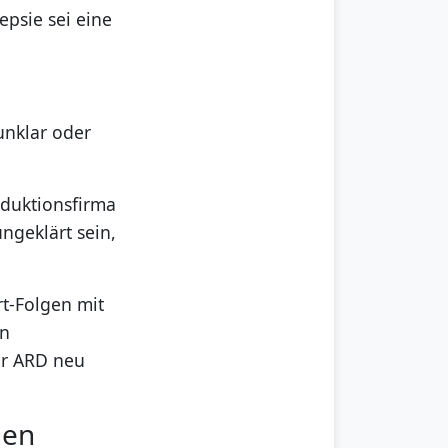
epsie sei eine
unklar oder
duktionsfirma
ungeklärt sein,
rt-Folgen mit
en
er ARD neu
nen