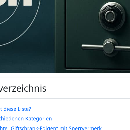
verzeichnis
t diese Liste?
chiedenen Kategorien
chte „Giftschrank-Folgen“ mit Sperrvermerk