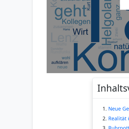
Inhalts
1.
Neue Ges
2.
Realität
3.
Ruhrpot