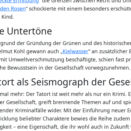
eckte Ermittlung
“ die Grenzen zwischen Recht und Unr
 den Rosen
“ schockierte mit einem besonders erschüt
 Kind.
he Untertöne
grund der Gründung der Grünen und des historischen
elmut Kohl gewann auch „
Kielwasser
“ an zusätzlicher 
h mit Umweltverschmutzung beschäftigte, schien fast p
he Bewusstsein in der Gesellschaft vorwegzunehmen.
atort als Seismograph der Gese
mal mehr: Der Tatort ist weit mehr als nur ein Krimi. E
r Gesellschaft, greift brennende Themen auf und spie
der Kriminalfälle wider. Mit der Einführung neuer E
icklung beliebter Charaktere bewies die Reihe zudem 
keit – eine Eigenschaft, die ihr wohl auch in Zukunft