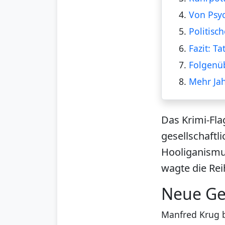
4.
Von Psy
5.
Politisc
6.
Fazit: T
7.
Folgenüb
8.
Mehr Ja
Das Krimi-Fla
gesellschaft
Hooliganismus 
wagte die Rei
Neue Ges
Manfred Krug b