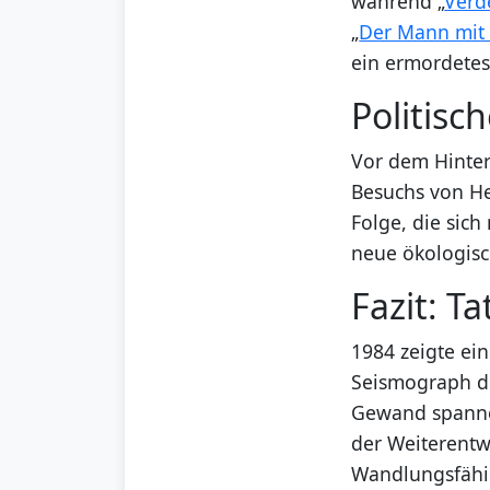
während „
Verd
„
Der Mann mit
ein ermordetes
Politisc
Vor dem Hinter
Besuchs von H
Folge, die sic
neue ökologisc
Fazit: T
1984 zeigte ein
Seismograph de
Gewand spannen
der Weiterentw
Wandlungsfähig