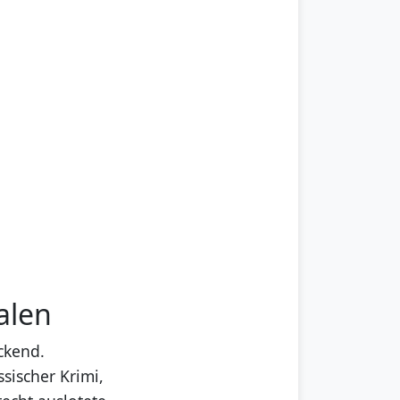
alen
ckend.
ssischer Krimi,