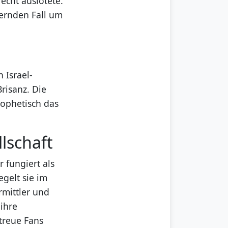
echt auslotete.
ternden Fall um
 Israel-
Brisanz. Die
rophetisch das
llschaft
r fungiert als
gelt sie im
rmittler und
ihre
 treue Fans