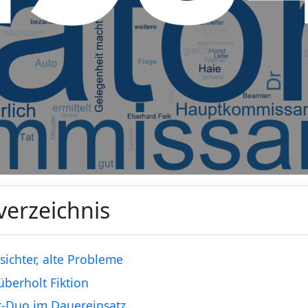
verzeichnis
ichter, alte Probleme
 überholt Fiktion
t-Duo im Dauereinsatz