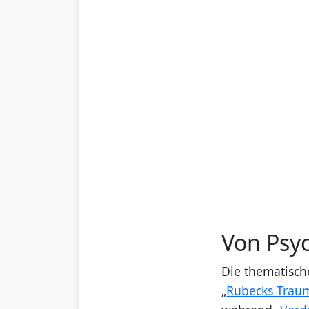
Von Psy
Die thematisch
„
Rubecks Trau