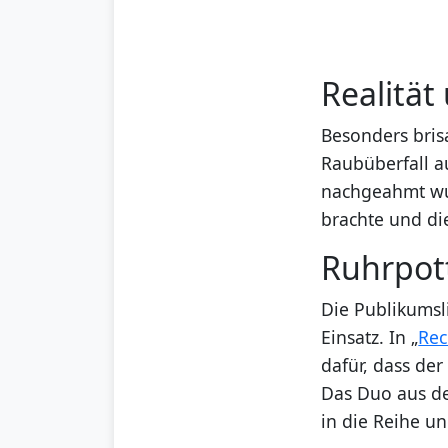
Realität
Besonders brisa
Raubüberfall a
nachgeahmt wurd
brachte und di
Ruhrpot
Die Publikumsl
Einsatz. In „
Rec
dafür, dass de
Das Duo aus de
in die Reihe u