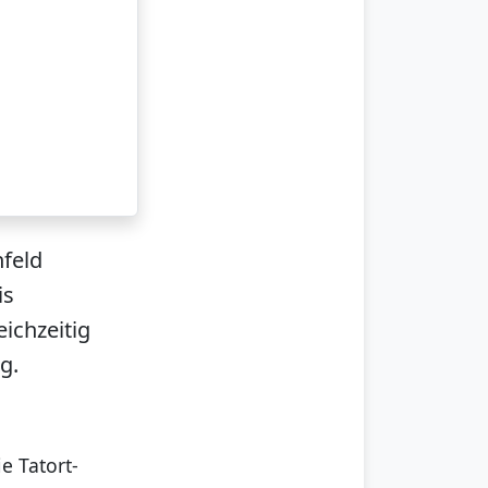
nfeld
is
eichzeitig
g.
e Tatort-