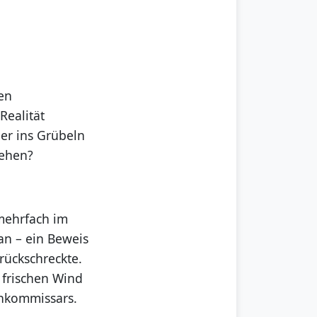
ven
Realität
her ins Grübeln
sehen?
mehrfach im
 an – ein Beweis
rückschreckte.
 frischen Wind
ehkommissars.