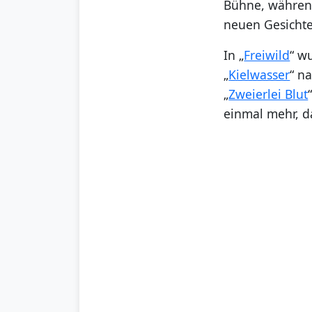
Bühne, während
neuen Gesichte
In „
Freiwild
“ w
„
Kielwasser
“ n
„
Zweierlei Blut
einmal mehr, da