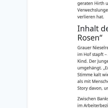
geraten Hirth u
Verwechslungen 
verlieren hat.
Inhalt d
Rosen“
Grauer Nieselre
im Hof stapft –
Kind. Der Jung
umgehängt. „Er
Stimme kalt wi
als mit Mensch
Story davon, u
Zwischen Banks
im Arbeiterbez