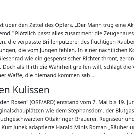
atzt über den Zettel des Opfers. „Der Mann trug eine Ak
remd.“ Plötzlich passt alles zusammen: die Zeugenaus
n, die verpasste Brillenputzerei des flüchtigen Räuber
ungen, die vom Jungen fehlen. In einer nächtlichen K
Riesenrad wie ein gespenstischer Richter thront, zerbr
Doch als Hirth die Wahrheit greifen will, schlägt die
iner Waffe, die niemand kommen sah …
en Kulissen
den Rosen“ (ORF/ARD) entstand vom 7. Mai bis 19. Jun
ginalschauplätzen wie dem Stephansdom, der Blutgas
uchgeschwärzten Ottakringer Brauerei. Regisseur un
 Kurt Junek adaptierte Harald Minis Roman „Räuber 