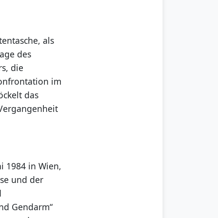
tentasche, als
sage des
s, die
onfrontation im
öckelt das
 Vergangenheit
i 1984 in Wien,
se und der
d
und Gendarm“