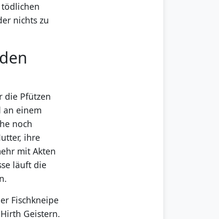
 tödlichen
der nichts zu
 den
r die Pfützen
rd an einem
che noch
tter, ihre
mehr mit Akten
se läuft die
n.
er Fischkneipe
Hirth Geistern.