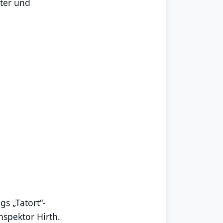
hter und
gs „Tatort“-
nspektor Hirth.