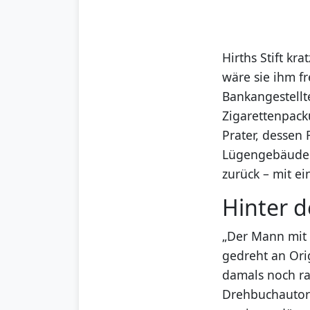
Hirths Stift kr
wäre sie ihm f
Bankangestellte
Zigarettenpack
Prater, dessen 
Lügengebäude. 
zurück – mit e
Hinter d
„Der Mann mit 
gedreht an Ori
damals noch ra
Drehbuchautor