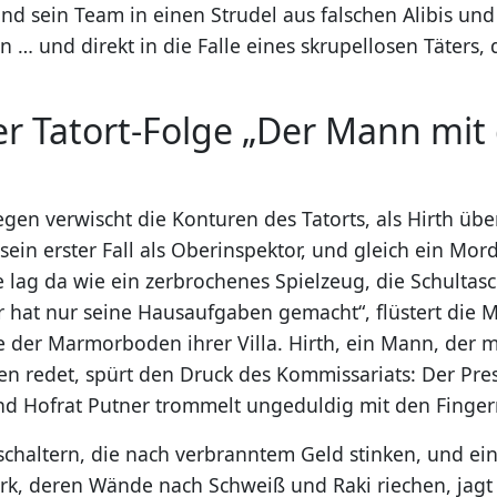
nd sein Team in einen Strudel aus falschen Alibis und
… und direkt in die Falle eines skrupellosen Täters, 
er Tatort-Folge „Der Mann mit
gen verwischt die Konturen des Tatorts, als Hirth übe
 sein erster Fall als Oberinspektor, und gleich ein Mo
e lag da wie ein zerbrochenes Spielzeug, die Schultas
 hat nur seine Hausaufgaben gemacht“, flüstert die Mu
e der Marmorboden ihrer Villa. Hirth, ein Mann, der 
en redet, spürt den Druck des Kommissariats: Der Pres
nd Hofrat Putner trommelt ungeduldig mit den Finger
chaltern, die nach verbranntem Geld stinken, und ein
irk, deren Wände nach Schweiß und Raki riechen, jagt 