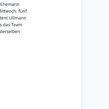
s Ehemann
Mittwoch, fünf
stent Ullmann
ls das Team
n derselben