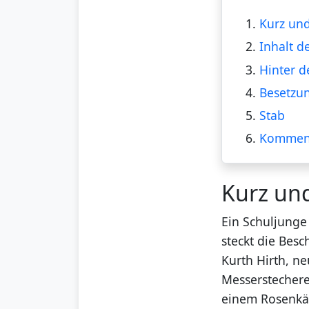
1.
Kurz und
2.
Inhalt d
3.
Hinter d
4.
Besetzu
5.
Stab
6.
Kommen
Kurz un
Ein Schuljunge
steckt die Bes
Kurth Hirth, n
Messerstecherei
einem Rosenkäu