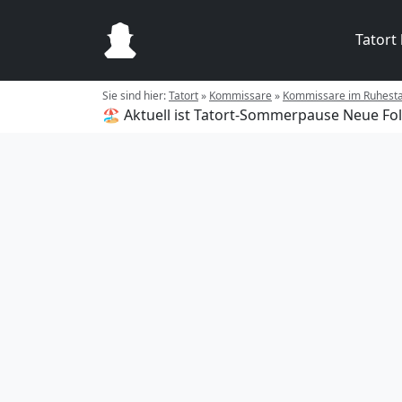
Tatort
Sie sind hier:
Tatort
»
Kommissare
»
Kommissare im Ruhest
🏖️ Aktuell ist Tatort-Sommerpause
Neue Fol