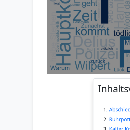
Inhalts
1.
Abschie
2.
Ruhrpott
3.
Kalter 