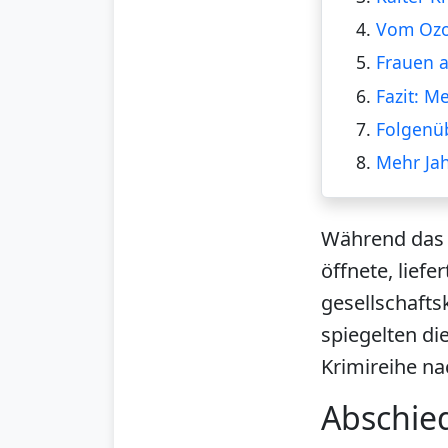
4.
Vom Ozon
5.
Frauen a
6.
Fazit: M
7.
Folgenüb
8.
Mehr Ja
Während das 
öffnete, lief
gesellschafts
spiegelten di
Krimireihe na
Abschie