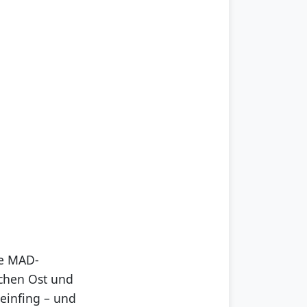
te MAD-
schen Ost und
 einfing – und