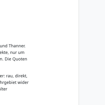
 und Thanner.
Sekte, nur um
en. Die Quoten
r: rau, direkt,
uhrgebiet wider
lter