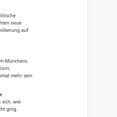
litische
chten neue
völkerung auf
ahm Münchens
Korn.
inmal mehr sein
ie
 sich, wie
ht ging.