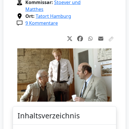
Kommissar:
Stoever und
Matthes
Ort:
Tatort Hamburg
9 Kommentare
Inhaltsverzeichnis