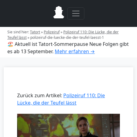
Sie sind hier:
Tatort
»
Polizeiruf
»
Polizeiruf 110: Die Lücke, die der
Teufel lässt
»
polizeiruf-die-luecke-die-der-teufel-laesst-1
🏖️ Aktuell ist Tatort-Sommerpause
Neue Folgen gibt
es ab 13 September.
Mehr erfahren →
Zurück zum Artikel:
Polizeiruf 110: Die
Lücke, die der Teufel lässt