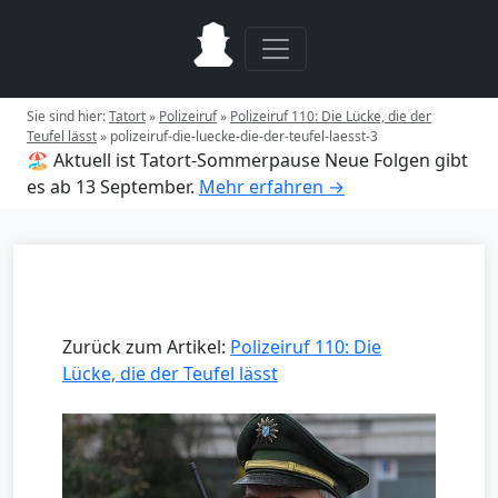
Sie sind hier:
Tatort
»
Polizeiruf
»
Polizeiruf 110: Die Lücke, die der
Teufel lässt
»
polizeiruf-die-luecke-die-der-teufel-laesst-3
🏖️ Aktuell ist Tatort-Sommerpause
Neue Folgen gibt
es ab 13 September.
Mehr erfahren →
Zurück zum Artikel:
Polizeiruf 110: Die
Lücke, die der Teufel lässt