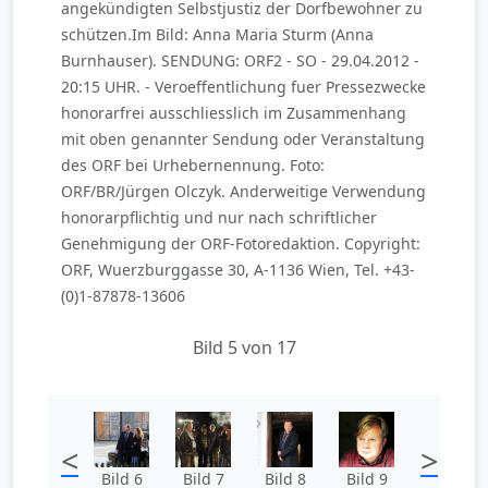
angekündigten Selbstjustiz der Dorfbewohner zu
schützen.Im Bild: Anna Maria Sturm (Anna
Burnhauser). SENDUNG: ORF2 - SO - 29.04.2012 -
20:15 UHR. - Veroeffentlichung fuer Pressezwecke
honorarfrei ausschliesslich im Zusammenhang
mit oben genannter Sendung oder Veranstaltung
des ORF bei Urhebernennung. Foto:
ORF/BR/Jürgen Olczyk. Anderweitige Verwendung
honorarpflichtig und nur nach schriftlicher
Genehmigung der ORF-Fotoredaktion. Copyright:
ORF, Wuerzburggasse 30, A-1136 Wien, Tel. +43-
(0)1-87878-13606
Bild 5 von 17
<
>
Bild 6
Bild 7
Bild 8
Bild 9