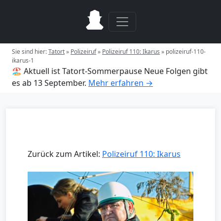
Sie sind hier:
Tatort
»
Polizeiruf
»
Polizeiruf 110: Ikarus
»
polizeiruf-110-
ikarus-1
🏖️ Aktuell ist Tatort-Sommerpause
Neue Folgen gibt
es ab 13 September.
Mehr erfahren →
Zurück zum Artikel:
Polizeiruf 110: Ikarus