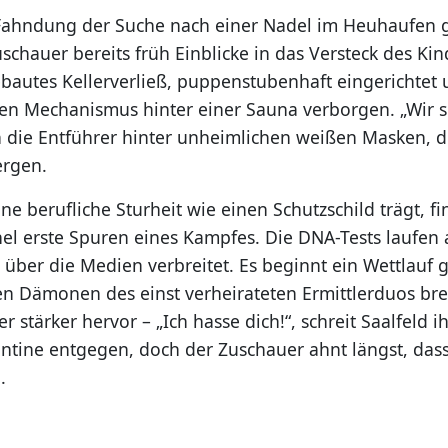
ahndung der Suche nach einer Nadel im Heuhaufen g
schauer bereits früh Einblicke in das Versteck des Kin
bautes Kellerverließ, puppenstubenhaft eingerichtet
rten Mechanismus hinter einer Sauna verborgen. „Wir s
ern die Entführer hinter unheimlichen weißen Masken, 
ergen.
ine berufliche Sturheit wie einen Schutzschild trägt, fi
l erste Spuren eines Kampfes. Die DNA-Tests laufen 
über die Medien verbreitet. Es beginnt ein Wettlauf g
en Dämonen des einst verheirateten Ermittlerduos b
 stärker hervor – „Ich hasse dich!“, schreit Saalfeld
kantine entgegen, doch der Zuschauer ahnt längst, das
.