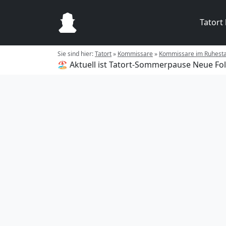
Tatort
Sie sind hier:
Tatort
»
Kommissare
»
Kommissare im Ruhest
🏖️ Aktuell ist Tatort-Sommerpause
Neue Fol