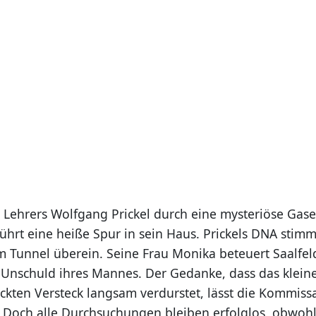
s Lehrers Wolfgang Prickel durch eine mysteriöse Gas
führt eine heiße Spur in sein Haus. Prickels DNA stim
 Tunnel überein. Seine Frau Monika beteuert Saalfel
Unschuld ihres Mannes. Der Gedanke, dass das klein
kten Versteck langsam verdurstet, lässt die Kommissa
och alle Durchsuchungen bleiben erfolglos, obwohl