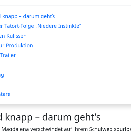
 knapp – darum geht’s
er Tatort-Folge „Niedere Instinkte“
en Kulissen
ur Produktion
Trailer
ng
tare
d knapp – darum geht’s
e Magdalena verschwindet auf ihrem Schulweg spurlos 