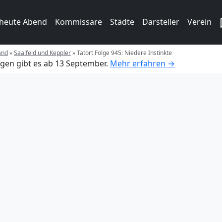
 heute Abend
Kommissare
Städte
Darsteller
Verein
and
»
Saalfeld und Keppler
»
Tatort Folge 945: Niedere Instinkte
gen gibt es ab 13 September.
Mehr erfahren →