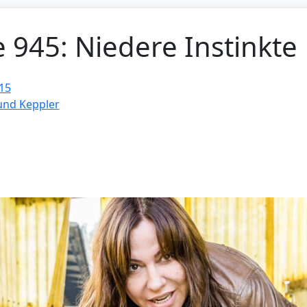
e 945: Niedere Instinkte
15
 und Keppler