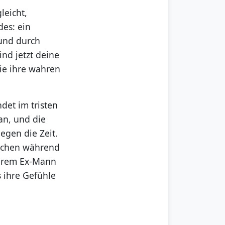
leicht,
des: ein
 und durch
ind jetzt deine
die ihre wahren
ndet im tristen
an, und die
egen die Zeit.
rechen während
 ihrem Ex-Mann
s ihre Gefühle