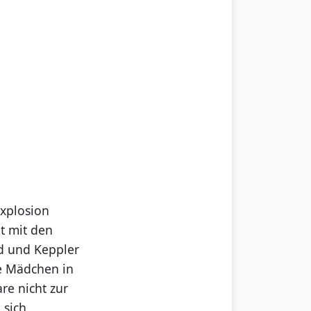
explosion
mt mit den
d und Keppler
e Mädchen in
re nicht zur
 sich