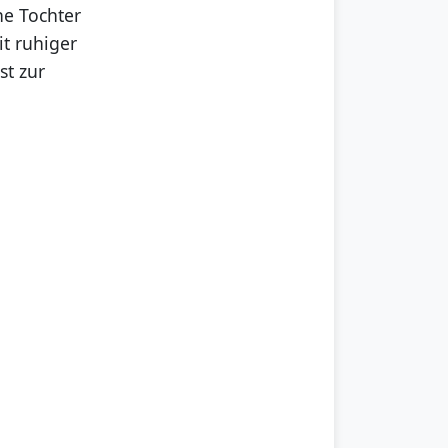
ne Tochter
it ruhiger
st zur