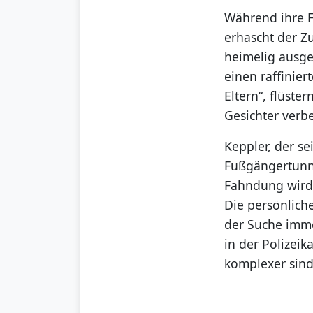
Während ihre F
erhascht der Zu
heimelig ausge
einen raffinie
Eltern“, flüst
Gesichter verb
Keppler, der se
Fußgängertunne
Fahndung wird 
Die persönlich
der Suche immer
in der Polizei
komplexer sind