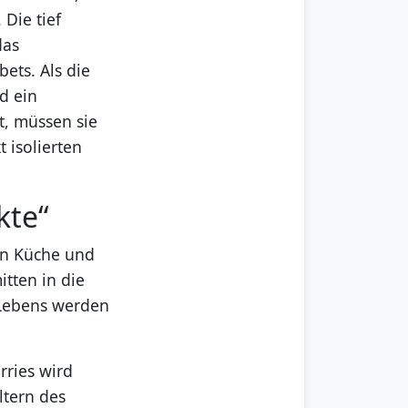
 Die tief
das
ets. Als die
d ein
, müssen sie
 isolierten
kte“
ten Küche und
tten in die
 Lebens werden
rries wird
ltern des