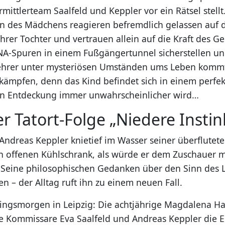
rmittlerteam Saalfeld und Keppler vor ein Rätsel stellt.
ern des Mädchens reagieren befremdlich gelassen auf 
rer Tochter und vertrauen allein auf die Kraft des Geb
A-Spuren in einem Fußgängertunnel sicherstellen un
Lehrer unter mysteriösen Umständen ums Leben kommt
kämpfen, denn das Kind befindet sich in einem perfekt
en Entdeckung immer unwahrscheinlicher wird…
er Tatort-Folge „Niedere Instin
t Andreas Keppler knietief im Wasser seiner überflute
en offenen Kühlschrank, als würde er dem Zuschauer mi
 Seine philosophischen Gedanken über den Sinn des
n – der Alltag ruft ihn zu einem neuen Fall.
hlingsmorgen in Leipzig: Die achtjährige Magdalena Ha
die Kommissare Eva Saalfeld und Andreas Keppler die E