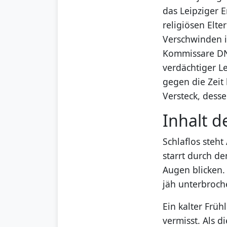
das Leipziger E
religiösen Elt
Verschwinden ih
Kommissare DN
verdächtiger 
gegen die Zeit 
Versteck, dess
Inhalt d
Schlaflos steh
starrt durch d
Augen blicken.
jäh unterbroche
Ein kalter Frü
vermisst. Als 