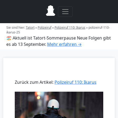
Sie sind hier:
Tatort
»
Polizeiruf
»
Polizeiruf 110: Ikarus
»
polizeiruf-110-
ikarus-25
🏖️ Aktuell ist Tatort-Sommerpause
Neue Folgen gibt
es ab 13 September.
Mehr erfahren →
Zurück zum Artikel:
Polizeiruf 110: Ikarus