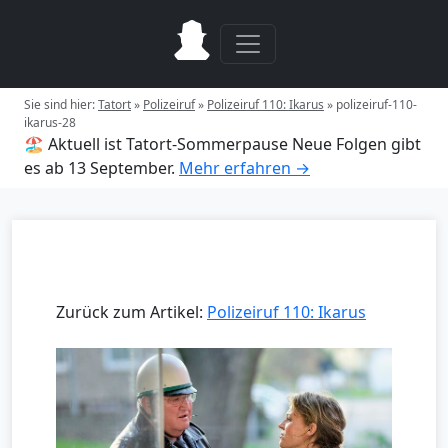
Sie sind hier:
Tatort
»
Polizeiruf
»
Polizeiruf 110: Ikarus
»
polizeiruf-110-
ikarus-28
🏖️ Aktuell ist Tatort-Sommerpause
Neue Folgen gibt
es ab 13 September.
Mehr erfahren →
Zurück zum Artikel:
Polizeiruf 110: Ikarus